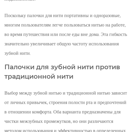
утилизация
7
Поскольку палочки для нити портативны и одноразовые,
Как
правильно
многим пользователям легче пользоваться нитью на работе,
выбрать
во время путешествия или после еды вне дома. Эта гибкость
палочки
значительно увеличивает общую частоту использования
для
зубной нити.
зубной
нити
Палочки для зубной нити против
8
традиционной нити
Заключительные
мысли
Выбор между зубной нитью и традиционной нитью зависит
о
от личных привычек, строения полости рта и предпочтений
палочках
для
в отношении комфорта. Оба варианта предназначены для
ухода
чистки межзубных промежутков, но они различаются
за
методом использования и эффективностью в определенных