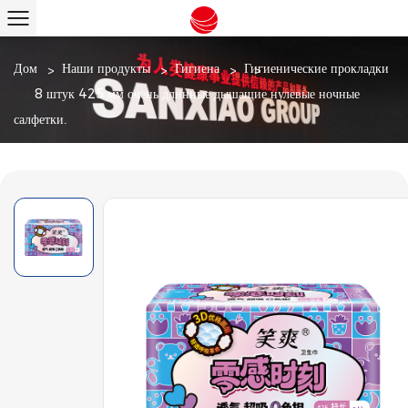
Дом
/
Наши продукты
/
Гигиена
/
Гигиенические прокладки
/
8 штук 425 мм очень длинные дышащие нулевые ночные
салфетки.