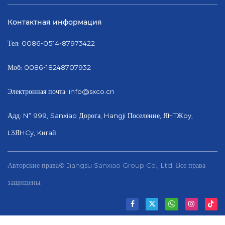
Контактная информация
Тел: 0086-0514-87973422
Моб: 0086-18248707932
Электронная почта:
info@sxco.cn
Адд: N° 999, Sanxiao Дорога, Hangji Поселение, ЯHTЖoy,
L3ЯHCy, Kиraй.
Авторские права© Jiangsu Sanxiao Group Co., Ltd. Все права
защищены.