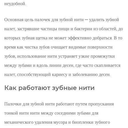
нити
неудобной.
3
Ключевые
Основная цель палочек для зубной нити — удалить зубной
преимущества
налет, застрявшие частицы пищи и бактерии из областей, до
использования
которых зубная щетка не может эффективно добраться. В то
палочек
время как чистка зубов очищает видимые поверхности
для
зубов, использование нити устраняет узкие промежутки
зубной
нити
между зубами и вдоль линии десен, где часто скапливается
3.1
налет, способствующий кариесу и заболеванию десен.
Простое
Как работают зубные нити
ежедневное
использование
3.2
Палочки для зубной нити работают путем пропускания
Лучший
тонкой нити нити между соседними зубами для
доступ
механического удаления мусора и биопленки зубного
к