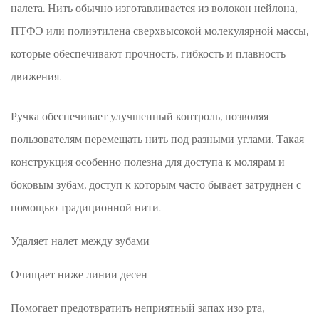
налета. Нить обычно изготавливается из волокон нейлона,
задним
ПТФЭ или полиэтилена сверхвысокой молекулярной массы,
зубам
которые обеспечивают прочность, гибкость и плавность
3.3
Улучшенное
движения.
соответствие
требованиям
Ручка обеспечивает улучшенный контроль, позволяя
пользователей
пользователям перемещать нить под разными углами. Такая
4
конструкция особенно полезна для доступа к молярам и
Виды
боковым зубам, доступ к которым часто бывает затруднен с
палочек
помощью традиционной нити.
для
зубной
Удаляет налет между зубами
нити
4.1
Очищает ниже линии десен
Стандартные
зубцы
Помогает предотвратить неприятный запах изо рта,