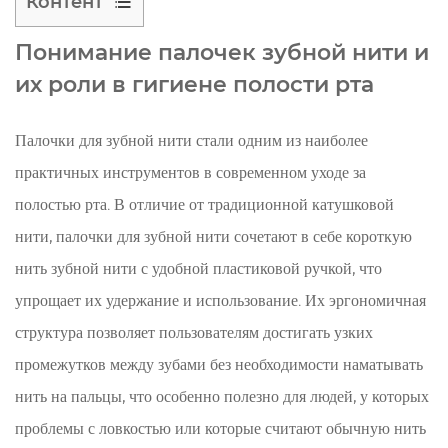
Контент
1
Понимание палочек зубной нити и
Понимание
их роли в гигиене полости рта
палочек
зубной
нити
Палочки для зубной нити
стали одним из наиболее
и
практичных инструментов в современном уходе за
их
полостью рта. В отличие от традиционной катушковой
роли
нити, палочки для зубной нити сочетают в себе короткую
в
нить зубной нити с удобной пластиковой ручкой, что
гигиене
полости
упрощает их удержание и использование. Их эргономичная
рта
структура позволяет пользователям достигать узких
2
промежутков между зубами без необходимости наматывать
Как
нить на пальцы, что особенно полезно для людей, у которых
работают
проблемы с ловкостью или которые считают обычную нить
зубные