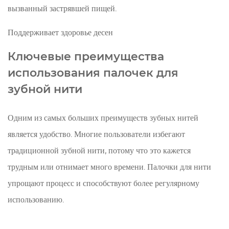
нити
вызванный застрявшей пищей.
4.2
Зубочистки
Поддерживает здоровье десен
со
Ключевые преимущества
вкусом
использования палочек для
мяты
4.3
зубной нити
Выбор
ортодонтической
Одним из самых больших преимуществ зубных нитей
нити
является удобство. Многие пользователи избегают
4.4
традиционной зубной нити, потому что это кажется
Экологически
трудным или отнимает много времени. Палочки для нити
чистые
бамбуковые
упрощают процесс и способствуют более регулярному
палочки
использованию.
5
Как