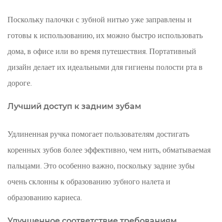
палочки
для
Поскольку палочки с зубной нитью уже заправлены и
зубной
готовы к использованию, их можно быстро использовать
нити
дома, в офисе или во время путешествия. Портативный
8
дизайн делает их идеальными для гигиены полости рта в
Выбор
правильных
дороге.
палочек
Лучший доступ к задним зубам
для
зубной
Удлиненная ручка помогает пользователям достигать
нити
9
коренных зубов более эффективно, чем нить, обматываемая
Заключение
пальцами. Это особенно важно, поскольку задние зубы
очень склонны к образованию зубного налета и
образованию кариеса.
Улучшенное соответствие требованиям